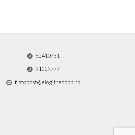
62410731
91329777
firmapost@elogithedopp.no