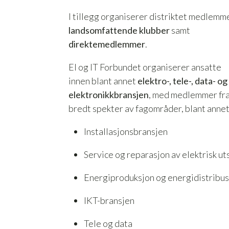
I tillegg organiserer distriktet medlemme
landsomfattende klubber
samt
direktemedlemmer
.
El og IT Forbundet organiserer ansatte
innen blant annet
elektro-, tele-, data- og
elektronikkbransjen
, med medlemmer fra
bredt spekter av fagområder, blant annet
Installasjonsbransjen
Service og reparasjon av elektrisk ut
Energiproduksjon og energidistribu
IKT-bransjen
Tele og data