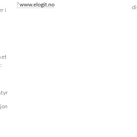
?
www.elogit.no
di
r i
 et
:
styr
sjon