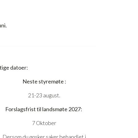
ni.
tige datoer:
Neste styremøte :
21-23 august.
Forslagsfrist til landsmøte 2027:
7 Oktober
Dersom du ønsker saker behandlet i